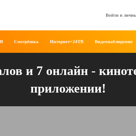
Войти в личн
ТВ
Смотрёшка
Интернет+24ТВ
Видеонаблюдение
алов и 7 онлайн - кинот
приложении!