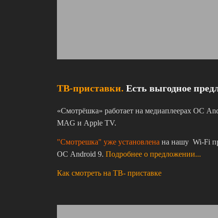
ТВ-приставки.
Есть выгодное пред
«Смотрёшка» работает на медиаплеерах ОС Andro
MAG и Apple TV.
"Смотрешка" уже установлена
на нашу Wi-Fi п
ОС Android 9.
Подробнее о предложении...
Как смотреть на ТВ- приставке