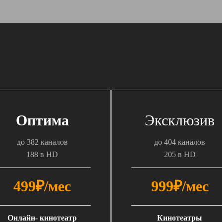
Оптима
Эксклюзив
до 382 каналов
до 404 каналов
188 в HD
205 в HD
499₽/мес
999₽/мес
Онлайн- кинотеатр
Кинотеатры