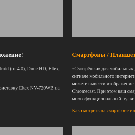
ложение!
Смартфоны / Планше
id (от 4.0), Dune HD, Eltex,
«Смотрёшка» для мобильных у
сигнале мобильного интернета
можете вывести изображение 
риставку Eltex NV-720WB на
Chromecast. При этом ваш см
многофункциональный пульт 
Как смотреть на смартфоне и