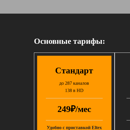
Основные тарифы:
Стандарт
до 287 каналов
138 в HD
249₽/мес
Удобно с приставкой Eltex