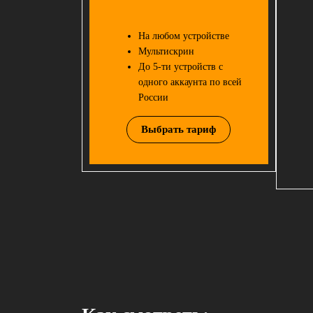
На любом устройстве
Мультискрин
До 5-ти устройств с
одного аккаунта по всей
России
Выбрать тариф