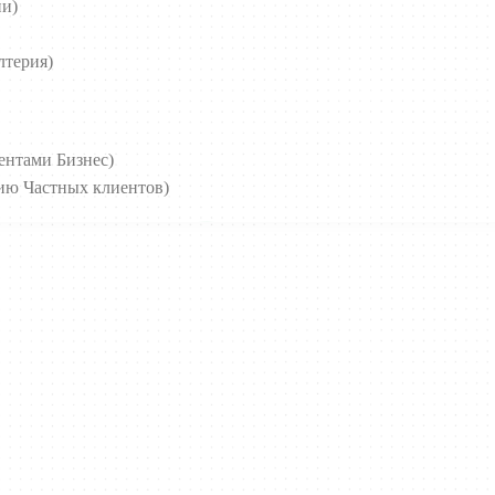
ии)
лтерия)
иентами Бизнес)
нию Частных клиентов)