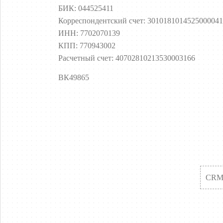
БИК: 044525411
Корреспондентский счет: 3010181014525000041
ИНН: 7702070139
КПП: 770943002
Расчетный счет: 40702810213530003166
ВК49865
CRM-